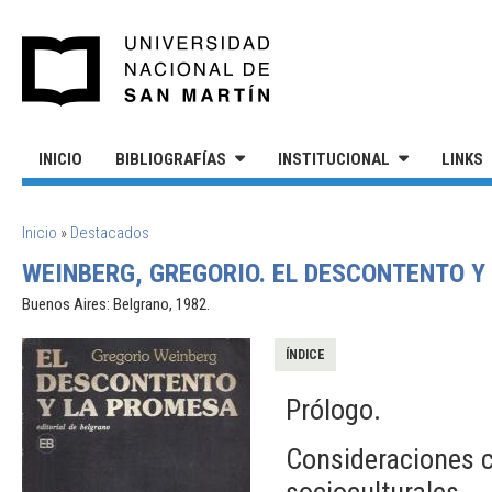
Pasar al contenido principal
UNIVERSIDAD NACIONAL DE S
INICIO
BIBLIOGRAFÍAS
INSTITUCIONAL
LINKS
SE ENCUENTRA USTED AQUÍ
Inicio
»
Destacados
WEINBERG, GREGORIO. EL DESCONTENTO Y
Buenos Aires: Belgrano, 1982.
ÍNDICE
Prólogo.
Consideraciones c
socioculturales.