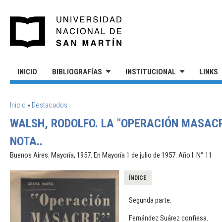
Pasar al contenido principal
UNIVERSIDAD NACIONAL DE S
INICIO
BIBLIOGRAFÍAS
INSTITUCIONAL
LINKS
SE ENCUENTRA USTED AQUÍ
Inicio
»
Destacados
WALSH, RODOLFO. LA "OPERACIÓN MASACR
NOTA..
Buenos Aires: Mayoría, 1957. En Mayoría 1 de julio de 1957. Año I. N° 11
ÍNDICE
Segunda parte.
Fernández Suárez confiesa.