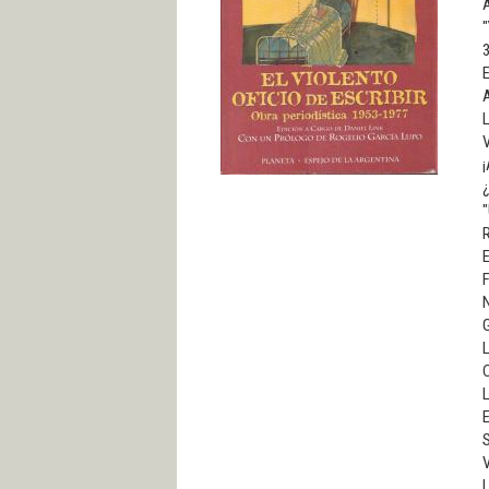
A
"
E
A
V
¡
¿
"
E
F
N
G
L
C
L
E
V