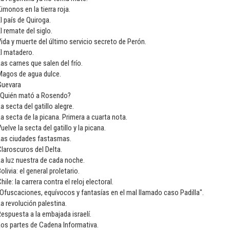
imonos en la tierra roja.
l país de Quiroga.
l remate del siglo.
ida y muerte del último servicio secreto de Perón.
l matadero.
as carnes que salen del frío.
Magos de agua dulce.
Guevara
¿Quién mató a Rosendo?
a secta del gatillo alegre.
a secta de la picana. Primera a cuarta nota.
uelve la secta del gatillo y la picana.
Las ciudades fastasmas.
laroscuros del Delta.
a luz nuestra de cada noche.
olivia: el general proletario.
hile: la carrera contra el reloj electoral.
Ofuscaciones, equívocos y fantasías en el mal llamado caso Padilla".
a revolución palestina.
espuesta a la embajada israelí.
os partes de Cadena Informativa.