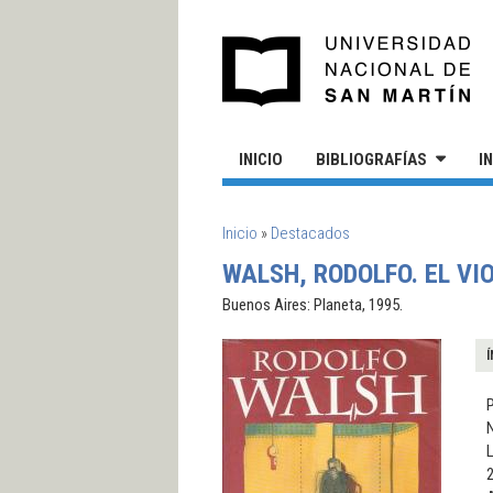
Pasar al contenido principal
UN
INICIO
BIBLIOGRAFÍAS
I
SE ENCUENTRA USTED AQUÍ
Inicio
»
Destacados
WALSH, RODOLFO. EL VI
Buenos Aires: Planeta, 1995.
Í
P
N
L
2