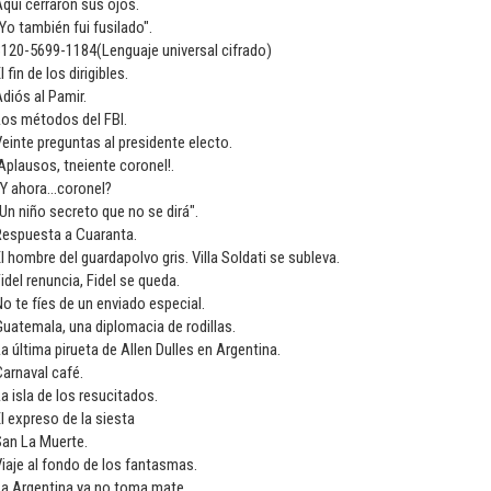
quí cerraron sus ojos.
Yo también fui fusilado".
3120-5699-1184(Lenguaje universal cifrado)
l fin de los dirigibles.
diós al Pamir.
Los métodos del FBI.
einte preguntas al presidente electo.
Aplausos, tneiente coronel!.
Y ahora...coronel?
Un niño secreto que no se dirá".
Respuesta a Cuaranta.
l hombre del guardapolvo gris. Villa Soldati se subleva.
idel renuncia, Fidel se queda.
o te fíes de un enviado especial.
uatemala, una diplomacia de rodillas.
a última pirueta de Allen Dulles en Argentina.
arnaval café.
a isla de los resucitados.
l expreso de la siesta
San La Muerte.
iaje al fondo de los fantasmas.
La Argentina ya no toma mate.