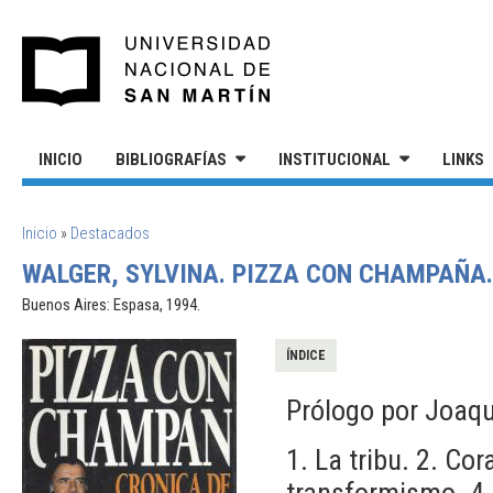
Pasar al contenido principal
UNIVERSIDAD NACIONAL DE S
INICIO
BIBLIOGRAFÍAS
INSTITUCIONAL
LINKS
SE ENCUENTRA USTED AQUÍ
Inicio
»
Destacados
WALGER, SYLVINA. PIZZA CON CHAMPAÑA.
Buenos Aires: Espasa, 1994.
ÍNDICE
Prólogo por Joaqu
1. La tribu. 2. Cor
transformismo. 4. 