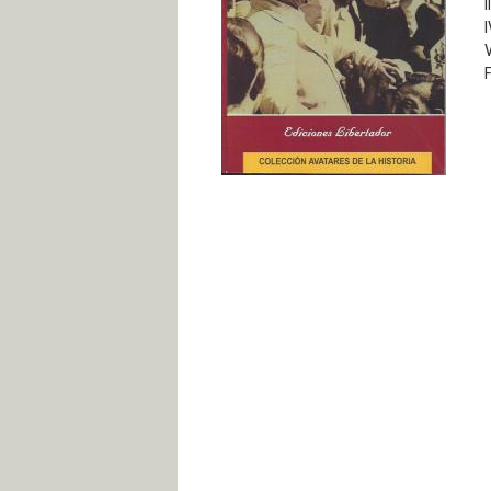
I
I
V
F