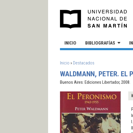
Pasar al contenido principal
UN
INICIO
BIBLIOGRAFÍAS
I
SE ENCUENTRA USTED AQUÍ
Inicio
»
Destacados
WALDMANN, PETER. EL P
Buenos Aires: Ediciones Libertador, 2008.
Í
I