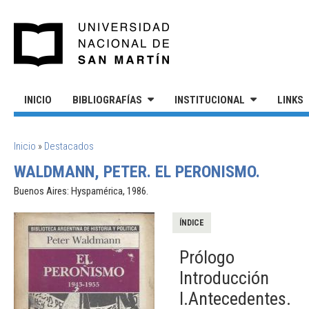
Pasar al contenido principal
UNIVERSIDAD NACIONAL DE S
INICIO
BIBLIOGRAFÍAS
INSTITUCIONAL
LINKS
SE ENCUENTRA USTED AQUÍ
Inicio
»
Destacados
WALDMANN, PETER. EL PERONISMO.
Buenos Aires: Hyspamérica, 1986.
ÍNDICE
Prólogo
Introducción
I.Antecedentes.