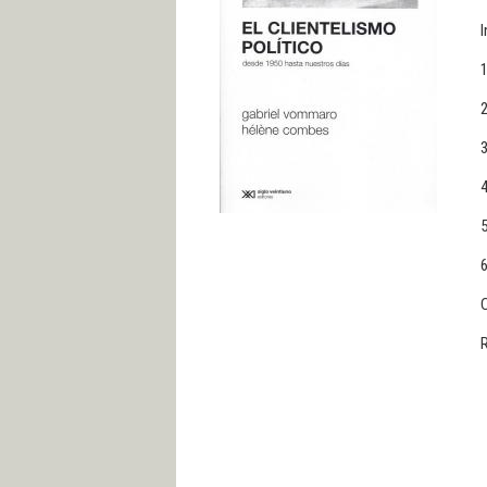
I
1
2
3
4
5
6
R