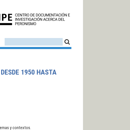
CEDINPE - CENTRO D
FORMULARIO DE BÚSQUEDA
BUSCAR
 DESDE 1950 HASTA
blemas y contextos.