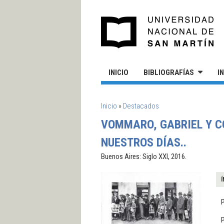
Pasar al contenido principal
UN
INICIO
BIBLIOGRAFÍAS
I
SE ENCUENTRA USTED AQUÍ
Inicio
»
Destacados
VOMMARO, GABRIEL Y CO
NUESTROS DÍAS..
Buenos Aires: Siglo XXI, 2016.
Í
P
P