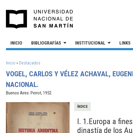
Pasar al contenido principal
UNIVERSIDAD NACIONAL DE S
INICIO
BIBLIOGRAFÍAS
INSTITUCIONAL
LINKS
SE ENCUENTRA USTED AQUÍ
Inicio
»
Destacados
VOGEL, CARLOS Y VÉLEZ ACHAVAL, EUGEN
NACIONAL.
Buenos Aires: Perrot, 1952.
ÍNDICE
I. 1.Europa a fine
dinastía de los Au