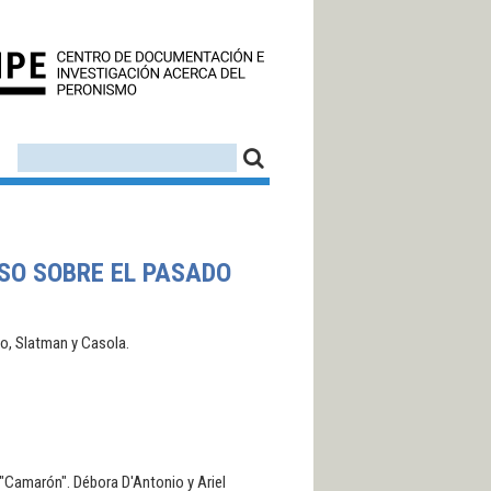
CEDINPE - CENTRO D
FORMULARIO DE BÚSQUEDA
BUSCAR
ASO SOBRE EL PASADO
io, Slatman y Casola.
el "Camarón". Débora D'Antonio y Ariel