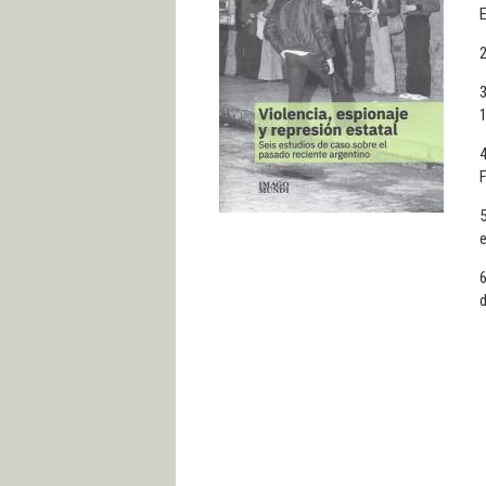
2
3
4
F
5
e
6
d