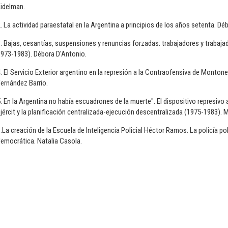
Eidelman.
. La actividad paraestatal en la Argentina a principios de los años setenta. Dé
. Bajas, cesantías, suspensiones y renuncias forzadas: trabajadores y trabaja
1973-1983). Débora D'Antonio.
. El Servicio Exterior argentino en la represión a la Contraofensiva de Monton
ernández Barrio.
. En la Argentina no había escuadrones de la muerte". El dispositivo represivo 
jércit y la planificación centralizada-ejecución descentralizada (1975-1983). 
.La creación de la Escuela de Inteligencia Policial Héctor Ramos. La policía polí
emocrática. Natalia Casola.