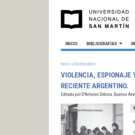
Pasar al contenido principal
UN
INICIO
BIBLIOGRAFÍAS
I
SE ENCUENTRA USTED AQUÍ
Inicio
»
Destacados
VIOLENCIA, ESPIONAJE 
RECIENTE ARGENTINO.
Editado por D'Antonio Débora. Buenos Aires
Í
I
1