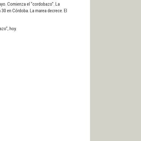
ayo. Comienza el "cordobazo". La
ía 30 en Córdoba. La marea decrece. El
azo", hoy.