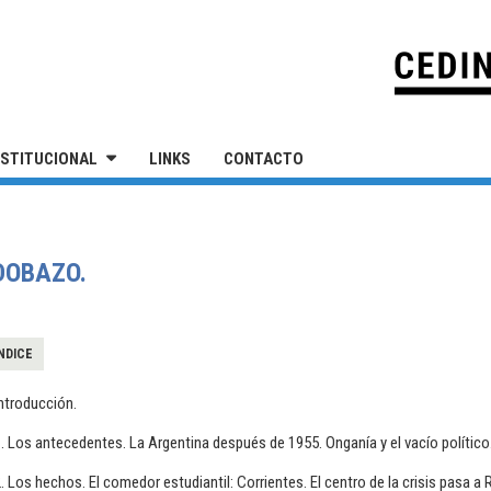
IVERSIDAD NACIONAL DE SAN MARTÍN
NSTITUCIONAL
LINKS
CONTACTO
RDOBAZO.
NDICE
ntroducción.
. Los antecedentes. La Argentina después de 1955. Onganía y el vacío político
. Los hechos. El comedor estudiantil: Corrientes. El centro de la crisis pasa 