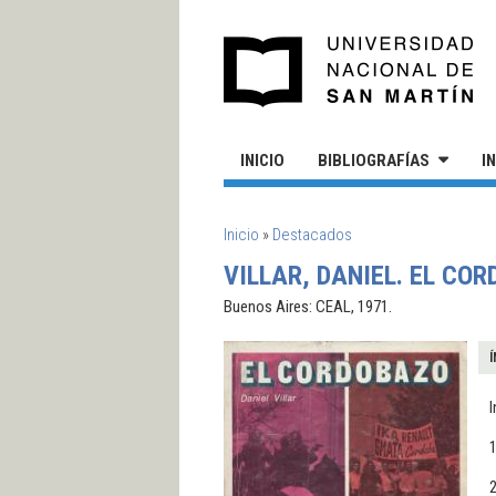
Pasar al contenido principal
UN
INICIO
BIBLIOGRAFÍAS
I
SE ENCUENTRA USTED AQUÍ
Inicio
»
Destacados
VILLAR, DANIEL. EL CO
Buenos Aires: CEAL, 1971.
Í
I
1
2