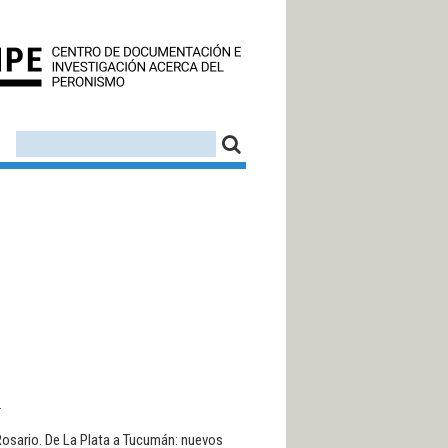
CEDINPE - CENTRO D
FORMULARIO DE BÚSQUEDA
BUSCAR
.
a Rosario. De La Plata a Tucumán: nuevos