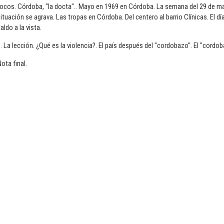
focos. Córdoba, "la docta".. Mayo en 1969 en Córdoba. La semana del 29 de m
ituación se agrava. Las tropas en Córdoba. Del centero al barrio Clínicas. El d
aldo a la vista.
. La lección. ¿Qué es la violencia?. El país después del "cordobazo". El "cordob
ota final.