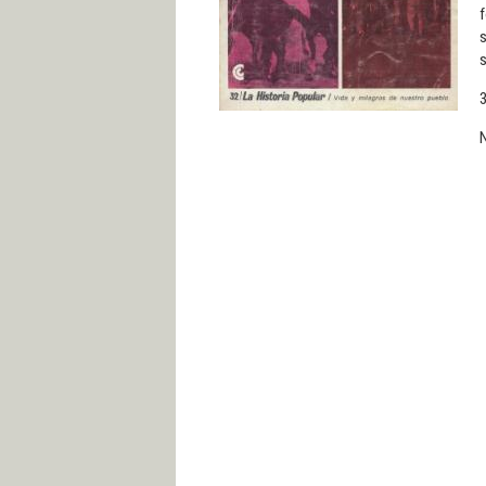
s
s
3
N