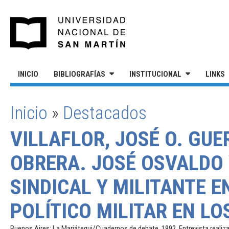
Pasar al contenido principal
UNIVERSIDAD NACIONAL DE S
INICIO
BIBLIOGRAFÍAS
INSTITUCIONAL
LINKS
Inicio
»
Destacados
SE ENCUENTRA USTED AQUÍ
VILLAFLOR, JOSÉ O. GUE
OBRERA. JOSÉ OSVALDO 
SINDICAL Y MILITANTE 
POLÍTICO MILITAR EN LOS
Buenos Aires: La Mariátegui/Cuadernos de debate, 1992. Entrevista realiza