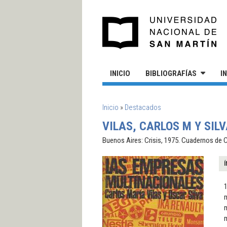
Pasar al contenido principal
UN
INICIO
BIBLIOGRAFÍAS
I
SE ENCUENTRA USTED AQUÍ
Inicio
»
Destacados
VILAS, CARLOS M Y SIL
Buenos Aires: Crisis, 1975. Cuadernos de C
Í
1
m
m
m