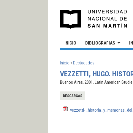
Pasar al contenido principal
UN
INICIO
BIBLIOGRAFÍAS
I
SE ENCUENTRA USTED AQUÍ
Inicio
»
Destacados
VEZZETTI, HUGO. HISTO
Buenos Aires, 2001. Latin American Studie
DESCARGAS
vezzetti-_historia_y_memorias_del