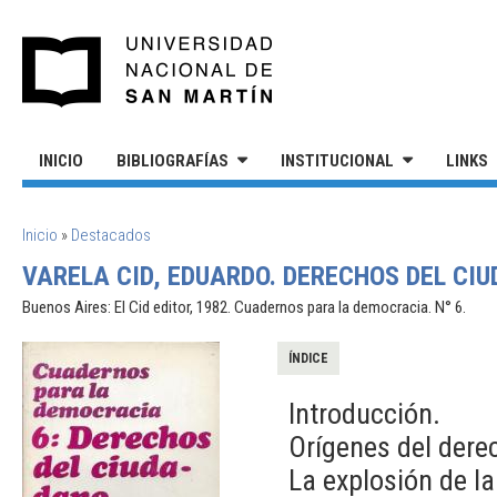
Pasar al contenido principal
UNIVERSIDAD NACIONAL DE S
INICIO
BIBLIOGRAFÍAS
INSTITUCIONAL
LINKS
SE ENCUENTRA USTED AQUÍ
Inicio
»
Destacados
VARELA CID, EDUARDO. DERECHOS DEL CIU
Buenos Aires: El Cid editor, 1982. Cuadernos para la democracia. N° 6.
ÍNDICE
Introducción.
Orígenes del dere
La explosión de la