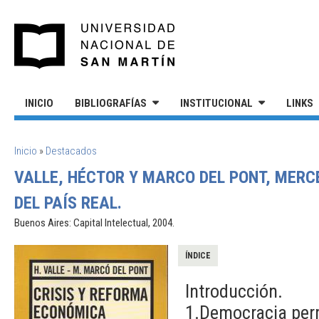
Pasar al contenido principal
UNIVERSIDAD NACIONAL DE S
INICIO
BIBLIOGRAFÍAS
INSTITUCIONAL
LINKS
SE ENCUENTRA USTED AQUÍ
Inicio
»
Destacados
VALLE, HÉCTOR Y MARCO DEL PONT, MERC
DEL PAÍS REAL.
Buenos Aires: Capital Intelectual, 2004.
ÍNDICE
Introducción.
1.Democracia perm