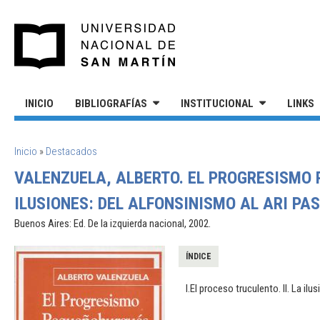
Pasar al contenido principal
UNIVERSIDAD NACIONAL DE S
INICIO
BIBLIOGRAFÍAS
INSTITUCIONAL
LINKS
SE ENCUENTRA USTED AQUÍ
Inicio
»
Destacados
VALENZUELA, ALBERTO. EL PROGRESISMO 
ILUSIONES: DEL ALFONSINISMO AL ARI PA
Buenos Aires: Ed. De la izquierda nacional, 2002.
ÍNDICE
I.El proceso truculento. II. La ilu