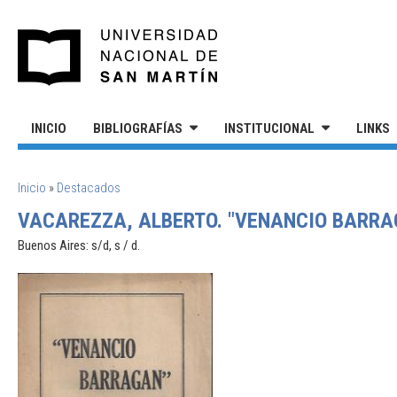
Pasar al contenido principal
UNIVERSIDAD NACIONAL DE S
INICIO
BIBLIOGRAFÍAS
INSTITUCIONAL
LINKS
SE ENCUENTRA USTED AQUÍ
Inicio
»
Destacados
VACAREZZA, ALBERTO. "VENANCIO BARRA
Buenos Aires: s/d, s / d.