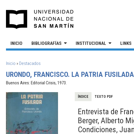
Pasar al contenido principal
UNIVERSIDAD NACIONAL DE S
INICIO
BIBLIOGRAFÍAS
INSTITUCIONAL
LINKS
SE ENCUENTRA USTED AQUÍ
Inicio
»
Destacados
URONDO, FRANCISCO. LA PATRIA FUSILADA
Buenos Aires: Editorial Crisis, 1973.
ÍNDICE
TEXTO PDF
Entrevista de Fra
Berger, Alberto M
Condiciones, Jua