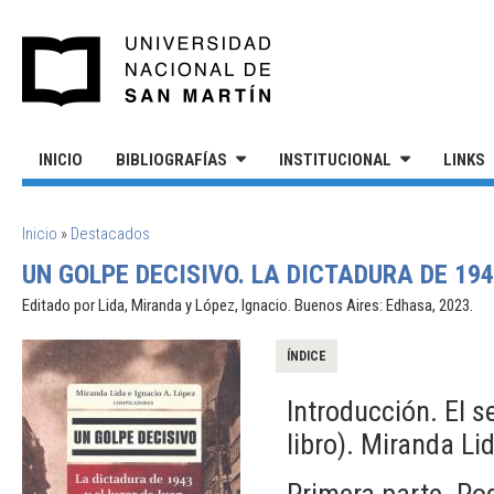
Pasar al contenido principal
UNIVERSIDAD NACIONAL DE S
INICIO
BIBLIOGRAFÍAS
INSTITUCIONAL
LINKS
SE ENCUENTRA USTED AQUÍ
Inicio
»
Destacados
UN GOLPE DECISIVO. LA DICTADURA DE 19
Editado por Lida, Miranda y López, Ignacio. Buenos Aires: Edhasa, 2023.
ÍNDICE
Introducción. El s
libro). Miranda Li
Primera parte. Po