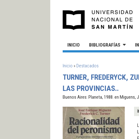
Pasar al contenido principal
UN
INICIO
BIBLIOGRAFÍAS
I
SE ENCUENTRA USTED AQUÍ
Inicio
»
Destacados
TURNER, FREDERYCK, ZU
LAS PROVINCIAS..
Buenos Aires: Planeta, 1988. en Miguens, J.
Í
L
L
E