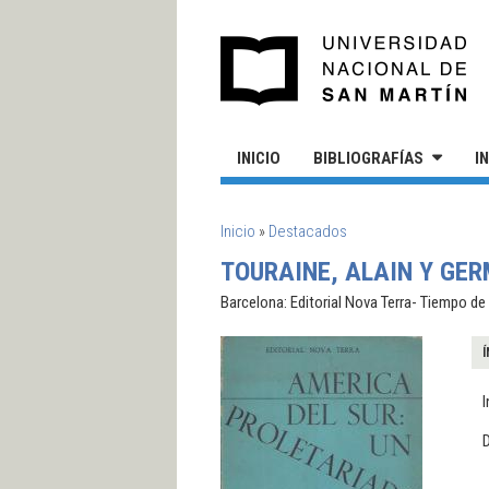
Pasar al contenido principal
UN
INICIO
BIBLIOGRAFÍAS
I
SE ENCUENTRA USTED AQUÍ
Inicio
»
Destacados
TOURAINE, ALAIN Y GER
Barcelona: Editorial Nova Terra- Tiempo de 
Í
I
D