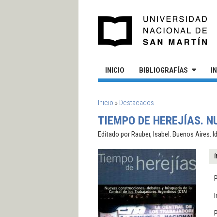
Pasar al contenido principal
UN
INICIO
BIBLIOGRAFÍAS
I
SE ENCUENTRA USTED AQUÍ
Inicio
»
Destacados
TIEMPO DE HEREJÍAS. N
Editado por Rauber, Isabel. Buenos Aires: I
Í
P
I
P