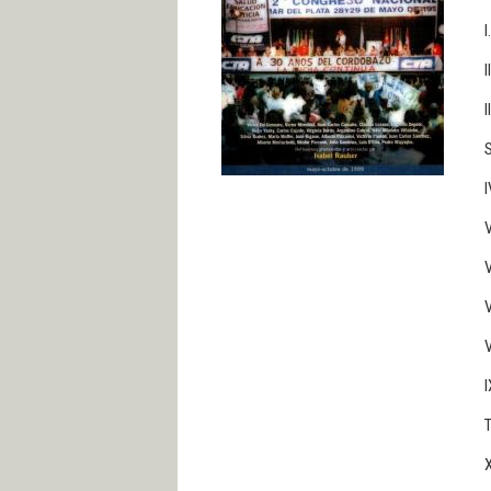
I
I
S
I
V
V
V
I
T