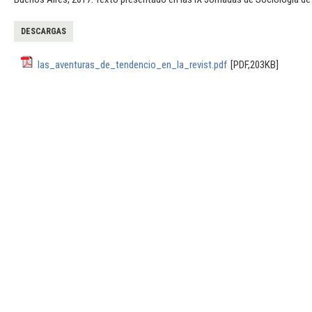
DESCARGAS
las_aventuras_de_tendencio_en_la_revist.pdf
[PDF,203KB]