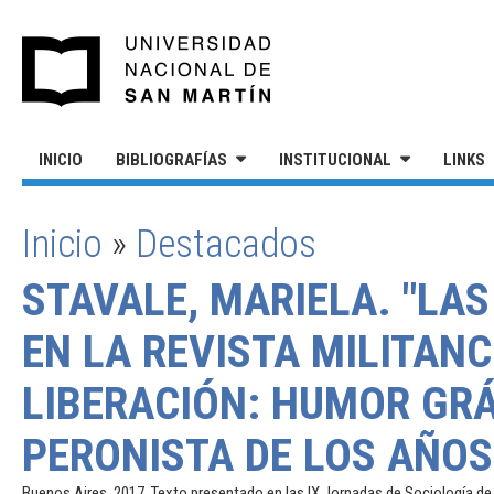
Pasar al contenido principal
UNIVERSIDAD NACIONAL DE S
INICIO
BIBLIOGRAFÍAS
INSTITUCIONAL
LINKS
Inicio
»
Destacados
SE ENCUENTRA USTED AQUÍ
STAVALE, MARIELA. "LA
EN LA REVISTA MILITANC
LIBERACIÓN: HUMOR GRÁ
PERONISTA DE LOS AÑOS 
Buenos Aires, 2017. Texto presentado en las IX Jornadas de Sociología de 