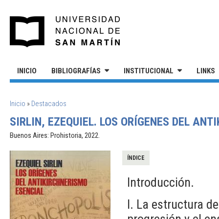
Pasar al contenido principal
UNIVERSIDAD NACIONAL DE S
INICIO
BIBLIOGRAFÍAS
INSTITUCIONAL
LINKS
SE ENCUENTRA USTED AQUÍ
Inicio
»
Destacados
SIRLIN, EZEQUIEL. LOS ORÍGENES DEL ANT
Buenos Aires: Prohistoria, 2022.
ÍNDICE
Introducción.
I. La estructura d
progresión y el en