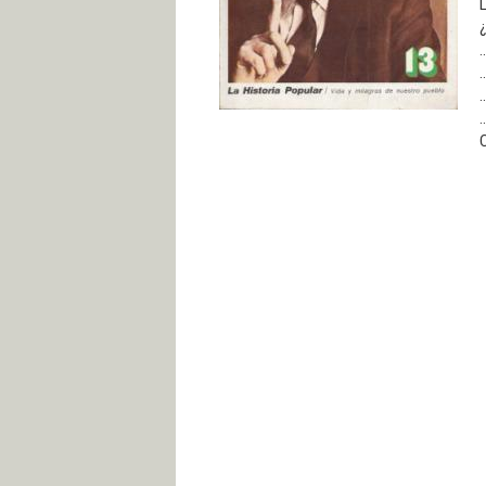
.
.
.
.