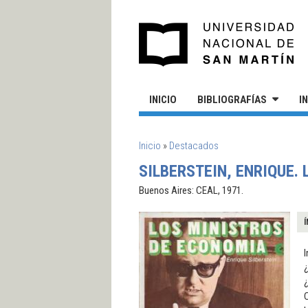
Pasar al contenido principal
UN
INICIO
BIBLIOGRAFÍAS
I
SE ENCUENTRA USTED AQUÍ
Inicio
»
Destacados
SILBERSTEIN, ENRIQUE.
Buenos Aires: CEAL, 1971.
Í