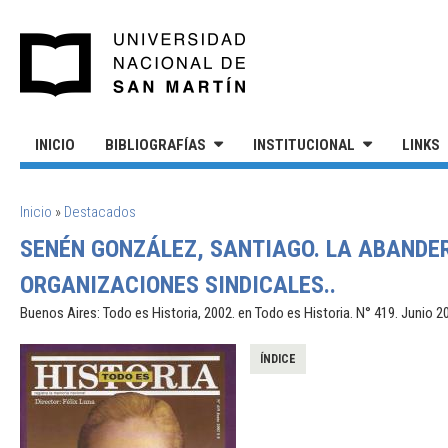
Pasar al contenido principal
UNIVERSIDAD NACIONAL DE S
INICIO
BIBLIOGRAFÍAS
INSTITUCIONAL
LINKS
SE ENCUENTRA USTED AQUÍ
Inicio
»
Destacados
SENÉN GONZÁLEZ, SANTIAGO. LA ABANDE
ORGANIZACIONES SINDICALES..
Buenos Aires: Todo es Historia, 2002. en Todo es Historia. N° 419. Junio 2
ÍNDICE