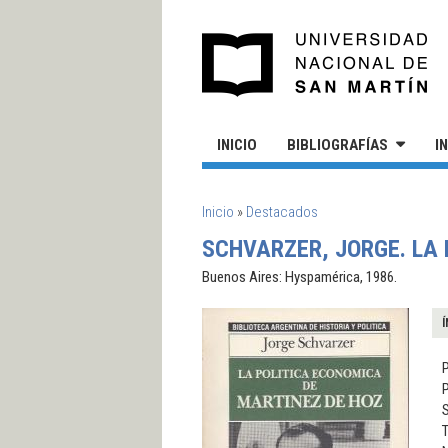
Pasar al contenido principal
UN
INICIO
BIBLIOGRAFÍAS
I
SE ENCUENTRA USTED AQUÍ
Inicio
»
Destacados
SCHVARZER, JORGE. LA 
Buenos Aires: Hyspamérica, 1986.
Í
P
S
T