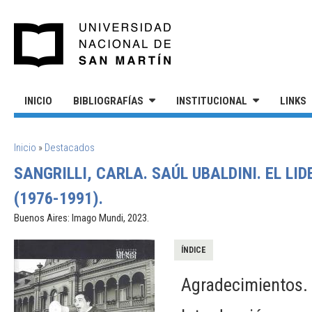
Pasar al contenido principal
UNIVERSIDAD NACIONAL DE S
INICIO
BIBLIOGRAFÍAS
INSTITUCIONAL
LINKS
SE ENCUENTRA USTED AQUÍ
Inicio
»
Destacados
SANGRILLI, CARLA. SAÚL UBALDINI. EL L
(1976-1991).
Buenos Aires: Imago Mundi, 2023.
ÍNDICE
Agradecimientos.