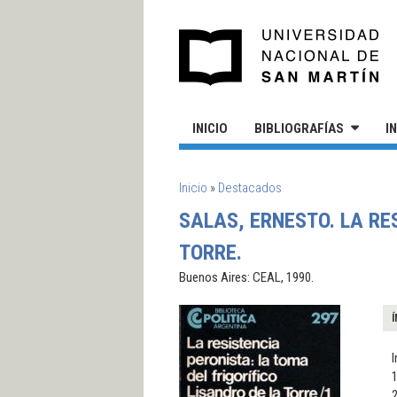
Pasar al contenido principal
UN
INICIO
BIBLIOGRAFÍAS
I
SE ENCUENTRA USTED AQUÍ
Inicio
»
Destacados
SALAS, ERNESTO. LA RE
TORRE.
Buenos Aires: CEAL, 1990.
Í
I
1
2