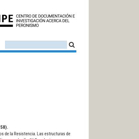
CEDINPE - CENTRO D
FORMULARIO DE BÚSQUEDA
BUSCAR
958).
s de la Resistencia. Las estructuras de