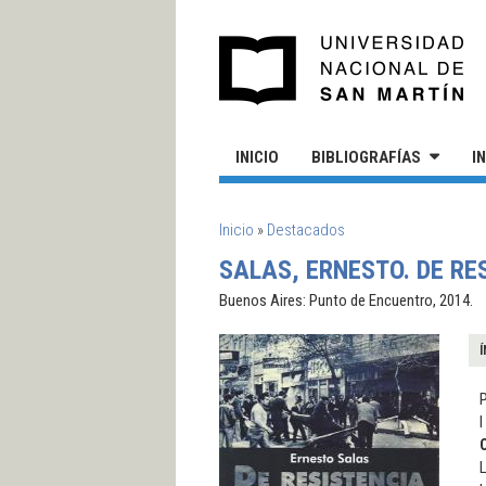
Pasar al contenido principal
UN
INICIO
BIBLIOGRAFÍAS
I
SE ENCUENTRA USTED AQUÍ
Inicio
»
Destacados
SALAS, ERNESTO. DE R
Buenos Aires: Punto de Encuentro, 2014.
Í
I
L