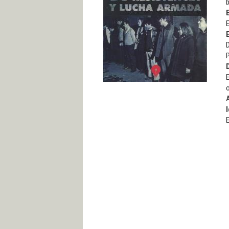
b
E
D
P
E
o
A
I
E