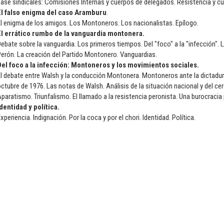
ase sindicales: Comisiones Internas y cuerpos de delegados. Resistencia y cult
El falso enigma del caso Aramburu
.
l enigma de los amigos. Los Montoneros. Los nacionalistas. Epílogo.
El errático rumbo de la vanguardia montonera.
ebate sobre la vanguardia. Los primeros tiempos. Del "foco" a la "infección". 
erón. La creación del Partido Montonero. Vanguardias.
Del foco a la infección: Montoneros y los movimientos sociales.
l debate entre Walsh y la conducción Montonera. Montoneros ante la dictadur
ctubre de 1976. Las notas de Walsh. Análisis de la situación nacional y del cerc
paratismo. Triunfalismo. El llamado a la resistencia peronista. Una burocraci
dentidad y política.
xperiencia. Indignación. Por la coca y por el chori. Identidad. Política.