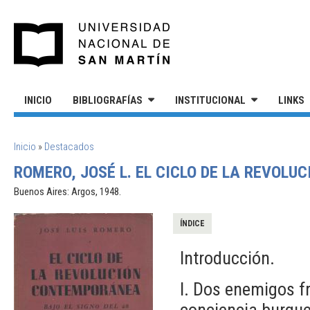
Pasar al contenido principal
UNIVERSIDAD NACIONAL DE S
INICIO
BIBLIOGRAFÍAS
INSTITUCIONAL
LINKS
SE ENCUENTRA USTED AQUÍ
Inicio
»
Destacados
ROMERO, JOSÉ L. EL CICLO DE LA REVOLU
Buenos Aires: Argos, 1948.
ÍNDICE
Introducción.
I. Dos enemigos fr
conciencia burgues