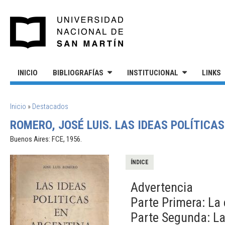
Pasar al contenido principal
UNIVERSIDAD NACIONAL DE S
INICIO
BIBLIOGRAFÍAS
INSTITUCIONAL
LINKS
SE ENCUENTRA USTED AQUÍ
Inicio
»
Destacados
ROMERO, JOSÉ LUIS. LAS IDEAS POLÍTICA
Buenos Aires: FCE, 1956.
ÍNDICE
Advertencia
Parte Primera: La 
Parte Segunda: La 