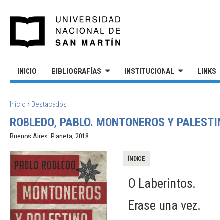
Pasar al contenido principal
UNIVERSIDAD NACIONAL DE S
INICIO
BIBLIOGRAFÍAS
INSTITUCIONAL
LINKS
SE ENCUENTRA USTED AQUÍ
Inicio
»
Destacados
ROBLEDO, PABLO. MONTONEROS Y PALESTIN
Buenos Aires: Planeta, 2018.
ÍNDICE
O Laberintos.
Erase una vez.