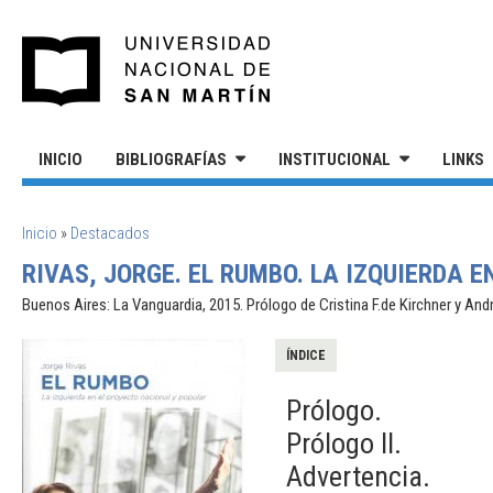
Pasar al contenido principal
UNIVERSIDAD NACIONAL DE S
INICIO
BIBLIOGRAFÍAS
INSTITUCIONAL
LINKS
SE ENCUENTRA USTED AQUÍ
Inicio
»
Destacados
RIVAS, JORGE. EL RUMBO. LA IZQUIERDA 
Buenos Aires: La Vanguardia, 2015. Prólogo de Cristina F.de Kirchner y And
ÍNDICE
Prólogo.
Prólogo II.
Advertencia.