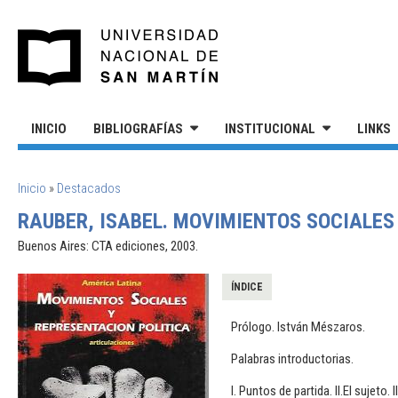
Pasar al contenido principal
UNIVERSIDAD NACIONAL DE S
INICIO
BIBLIOGRAFÍAS
INSTITUCIONAL
LINKS
SE ENCUENTRA USTED AQUÍ
Inicio
»
Destacados
RAUBER, ISABEL. MOVIMIENTOS SOCIALES
Buenos Aires: CTA ediciones, 2003.
ÍNDICE
Prólogo. István Mészaros.
Palabras introductorias.
I. Puntos de partida. II.El sujeto