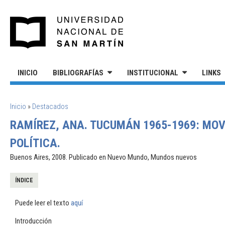
Pasar al contenido principal
UNIVERSIDAD NACIONAL DE S
INICIO
BIBLIOGRAFÍAS
INSTITUCIONAL
LINKS
SE ENCUENTRA USTED AQUÍ
Inicio
»
Destacados
RAMÍREZ, ANA. TUCUMÁN 1965-1969: MO
POLÍTICA.
Buenos Aires, 2008. Publicado en Nuevo Mundo, Mundos nuevos
ÍNDICE
Puede leer el texto
aquí
Introducción