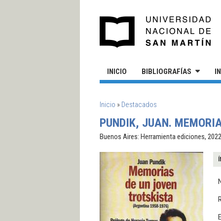
Pasar al contenido principal
UN
INICIO
BIBLIOGRAFÍAS
I
SE ENCUENTRA USTED AQUÍ
Inicio
»
Destacados
PUNDIK, JUAN. MEMORIA
Buenos Aires: Herramienta ediciones, 2022
Í
N
E