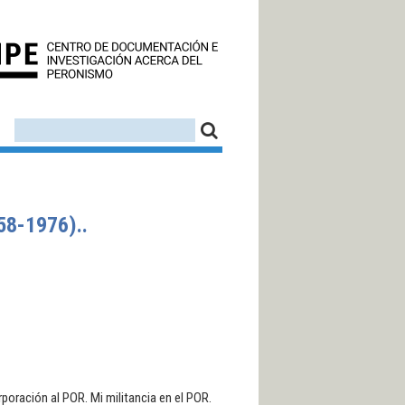
CEDINPE - CENTRO D
FORMULARIO DE BÚSQUEDA
BUSCAR
8-1976)..
rporación al POR. Mi militancia en el POR.