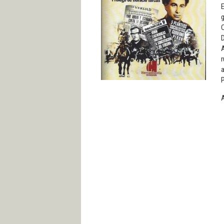
E
g
C
r
a
P
A