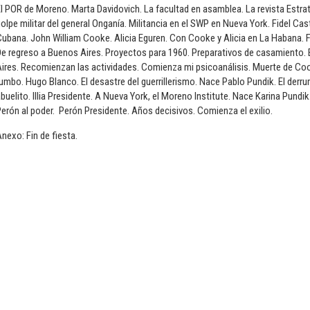
l POR de Moreno. Marta Davidovich. La facultad en asamblea. La revista Estra
olpe militar del general Onganía. Militancia en el SWP en Nueva York. Fidel Cas
ubana. John William Cooke. Alicia Eguren. Con Cooke y Alicia en La Habana. 
De regreso a Buenos Aires. Proyectos para 1960. Preparativos de casamiento.
Aires. Recomienzan las actividades. Comienza mi psicoanálisis. Muerte de Co
umbo. Hugo Blanco. El desastre del guerrillerismo. Nace Pablo Pundik. El derr
buelito. Illia Presidente. A Nueva York, el Moreno Institute. Nace Karina Pundi
erón al poder. Perón Presidente. Años decisivos. Comienza el exilio.
nexo: Fin de fiesta.