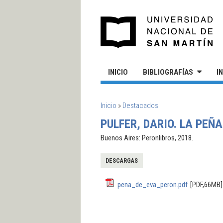
Pasar al contenido principal
UN
INICIO
BIBLIOGRAFÍAS
I
SE ENCUENTRA USTED AQUÍ
Inicio
»
Destacados
PULFER, DARIO. LA PEÑA
Buenos Aires: Peronlibros, 2018.
DESCARGAS
pena_de_eva_peron.pdf
[PDF,66MB]