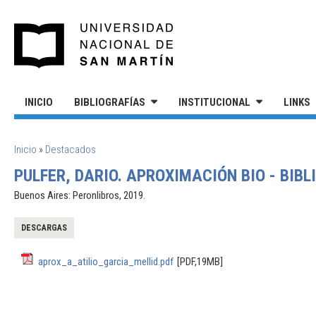
Pasar al contenido principal
UNIVERSIDAD NACIONAL DE S
INICIO
BIBLIOGRAFÍAS
INSTITUCIONAL
LINKS
SE ENCUENTRA USTED AQUÍ
Inicio
»
Destacados
PULFER, DARIO. APROXIMACIÓN BIO - BIBL
Buenos Aires: Peronlibros, 2019.
DESCARGAS
aprox_a_atilio_garcia_mellid.pdf
[PDF,19MB]