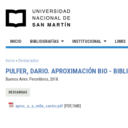
Pasar al contenido principal
UNIVERSIDAD NACIONAL DE S
INICIO
BIBLIOGRAFÍAS
INSTITUCIONAL
LINKS
SE ENCUENTRA USTED AQUÍ
Inicio
»
Destacados
PULFER, DARIO. APROXIMACIÓN BIO - BIB
Buenos Aires: Peronlibros, 2018.
DESCARGAS
aprox_a_a_nella_castro.pdf
[PDF,1MB]