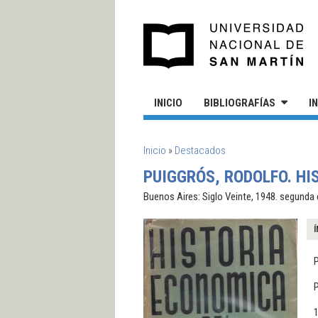
Pasar al contenido principal
UN
INICIO
BIBLIOGRAFÍAS
I
SE ENCUENTRA USTED AQUÍ
Inicio
»
Destacados
PUIGGRÓS, RODOLFO. HI
Buenos Aires: Siglo Veinte, 1948. segunda 
Í
P
P
1