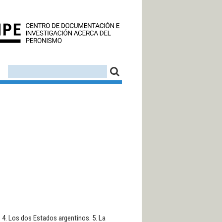
CEDINPE - CENTRO D
FORMULARIO DE BÚSQUEDA
BUSCAR
s. 4. Los dos Estados argentinos. 5. La