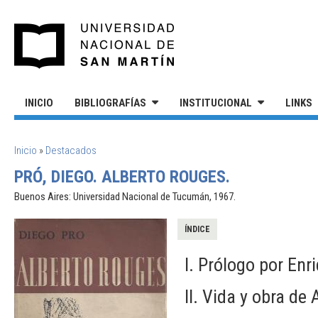
Pasar al contenido principal
UNIVERSIDAD NACIONAL DE S
INICIO
BIBLIOGRAFÍAS
INSTITUCIONAL
LINKS
SE ENCUENTRA USTED AQUÍ
Inicio
»
Destacados
PRÓ, DIEGO. ALBERTO ROUGES.
Buenos Aires: Universidad Nacional de Tucumán, 1967.
ÍNDICE
I. Prólogo por En
II. Vida y obra de