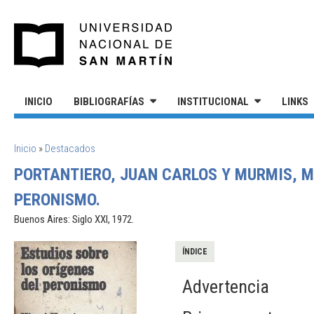
Pasar al contenido principal
UNIVERSIDAD NACIONAL DE S
INICIO
BIBLIOGRAFÍAS
INSTITUCIONAL
LINKS
SE ENCUENTRA USTED AQUÍ
Inicio
»
Destacados
PORTANTIERO, JUAN CARLOS Y MURMIS, MI
PERONISMO.
Buenos Aires: Siglo XXI, 1972.
ÍNDICE
Advertencia