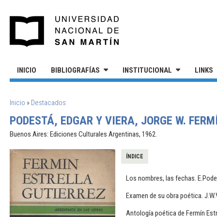
Pasar al contenido principal
UNIVERSIDAD NACIONAL DE S
INICIO
BIBLIOGRAFÍAS
INSTITUCIONAL
LINKS
SE ENCUENTRA USTED AQUÍ
Inicio
»
Destacados
PODESTÁ, EDGAR Y VIERA, JORGE W. FERM
Buenos Aires: Ediciones Culturales Argentinas, 1962.
ÍNDICE
Los nombres, las fechas. E.Pode
Examen de su obra poética. J.W.V
Antología poética de Fermín Estr