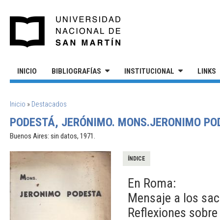
Pasar al contenido principal
UNIVERSIDAD NACIONAL DE S
INICIO
BIBLIOGRAFÍAS
INSTITUCIONAL
LINKS
SE ENCUENTRA USTED AQUÍ
Inicio
»
Destacados
PODESTÁ, JERÓNIMO. MONS.JERONIMO PO
Buenos Aires: sin datos, 1971.
ÍNDICE
En Roma:
Mensaje a los sac
Reflexiones sobre