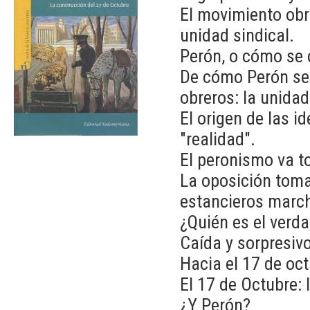
El movimiento obr
unidad sindical.
Perón, o cómo se c
De cómo Perón se c
obreros: la unida
El origen de las i
"realidad".
El peronismo va t
La oposición toma
estancieros marc
¿Quién es el verd
Caída y sorpresiv
Hacia el 17 de oct
El 17 de Octubre: 
¿Y Perón?