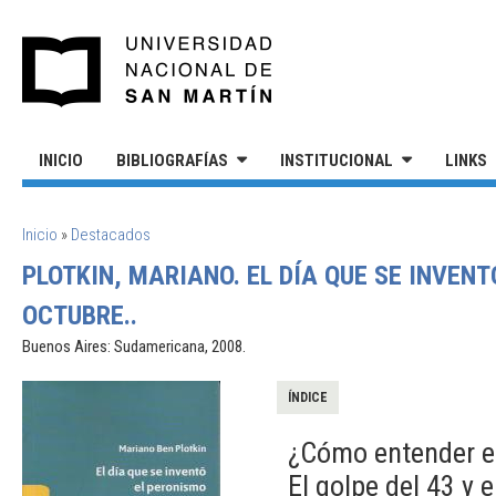
Pasar al contenido principal
UNIVERSIDAD NACIONAL DE S
INICIO
BIBLIOGRAFÍAS
INSTITUCIONAL
LINKS
SE ENCUENTRA USTED AQUÍ
Inicio
»
Destacados
PLOTKIN, MARIANO. EL DÍA QUE SE INVEN
OCTUBRE..
Buenos Aires: Sudamericana, 2008.
ÍNDICE
¿Cómo entender el
El golpe del 43 y 