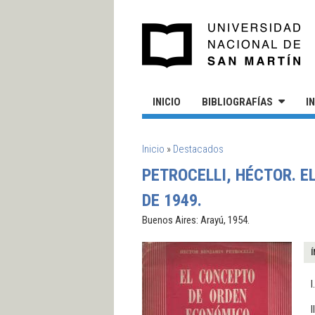
Pasar al contenido principal
UN
INICIO
BIBLIOGRAFÍAS
I
SE ENCUENTRA USTED AQUÍ
Inicio
»
Destacados
PETROCELLI, HÉCTOR. 
DE 1949.
Buenos Aires: Arayú, 1954.
Í
I