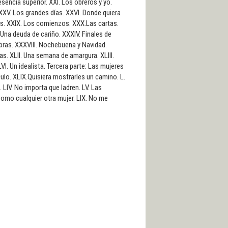
esencia superior. XXI. Los obreros y yo.
 XXV. Los grandes días. XXVI. Donde quiera
ldes. XXIX. Los comienzos. XXX.Las cartas.
. Una deuda de cariño. XXXIV. Finales de
bras. XXXVIII. Nochebuena y Navidad.
as. XLII. Una semana de amargura. XLIII.
I. Un idealista. Tercera parte: Las mujeres
ículo. XLIX.Quisiera mostrarles un camino. L.
o. LIV. No importa que ladren. LV. Las
. Como cualquier otra mujer. LIX. No me