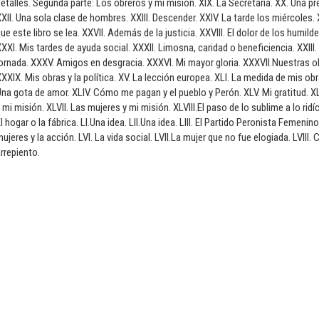
etalles. Segunda parte: Los obreros y mi misión. XIX. La Secretaría. XX. Una pr
XII. Una sola clase de hombres. XXIII. Descender. XXIV. La tarde los miércoles.
ue este libro se lea. XXVII. Además de la justicia. XXVIII. El dolor de los humi
XXI. Mis tardes de ayuda social. XXXII. Limosna, caridad o beneficiencia. XXIII
ornada. XXXV. Amigos en desgracia. XXXVI. Mi mayor gloria. XXXVII.Nuestras o
XXIX. Mis obras y la política. XV. La lección europea. XLI. La medida de mis obr
na gota de amor. XLIV. Cómo me pagan y el pueblo y Perón. XLV. Mi gratitud. XLV
 mi misión. XLVII. Las mujeres y mi misión. XLVIII.El paso de lo sublime a lo rid
l hogar o la fábrica. LI.Una idea. LII.Una idea. LIII. El Partido Peronista Femenin
ujeres y la acción. LVI. La vida social. LVII.La mujer que no fue elogiada. LVIII
rrepiento.