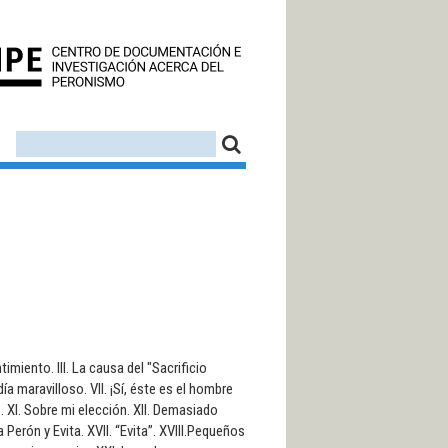
CEDINPE - CENTRO D
FORMULARIO DE BÚSQUEDA
BUSCAR
imiento. III. La causa del "Sacrificio
ía maravilloso. VII. ¡Sí, éste es el hombre
o. XI. Sobre mi elección. XII. Demasiado
va Perón y Evita. XVII. “Evita”. XVIII.Pequeños