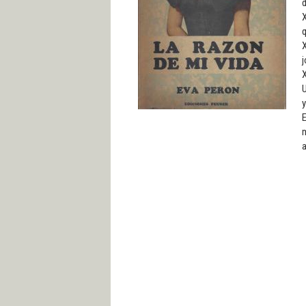
d
X
q
X
j
X
U
y
E
m
a