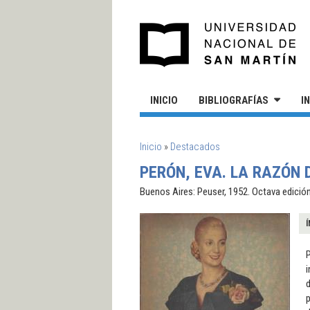
Pasar al contenido principal
UN
INICIO
BIBLIOGRAFÍAS
I
SE ENCUENTRA USTED AQUÍ
Inicio
»
Destacados
PERÓN, EVA. LA RAZÓN D
Buenos Aires: Peuser, 1952. Octava edición
Í
P
i
d
p