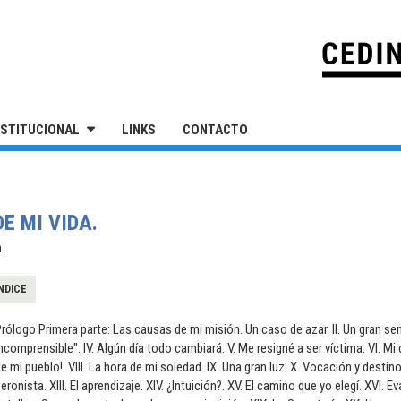
IVERSIDAD NACIONAL DE SAN MARTÍN
NSTITUCIONAL
LINKS
CONTACTO
E MI VIDA.
.
NDICE
rólogo Primera parte: Las causas de mi misión. Un caso de azar. II. Un gran sent
ncomprensible". IV. Algún día todo cambiará. V. Me resigné a ser víctima. VI. Mi d
e mi pueblo!. VIII. La hora de mi soledad. IX. Una gran luz. X. Vocación y destin
eronista. XIII. El aprendizaje. XIV. ¿Intuición?. XV. El camino que yo elegí. XVI. E