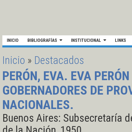
UNIVERSIDAD NACIONAL DE SAN
Pasar al contenido principal
INICIO
BIBLIOGRAFÍAS
INSTITUCIONAL
LINKS
Inicio
»
Destacados
SE ENCUENTRA USTED AQUÍ
PERÓN, EVA. EVA PERÓN
GOBERNADORES DE PROV
NACIONALES.
Buenos Aires: Subsecretaría d
de la Nación, 1950.