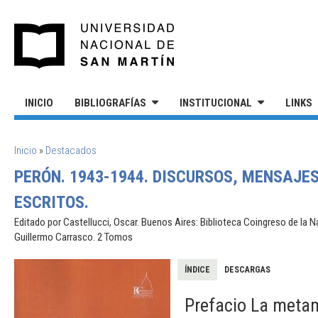
Pasar al contenido principal
UNIVERSIDAD NACIONAL DE S
INICIO
BIBLIOGRAFÍAS
INSTITUCIONAL
LINKS
SE ENCUENTRA USTED AQUÍ
Inicio
»
Destacados
PERÓN. 1943-1944. DISCURSOS, MENSAJE
ESCRITOS.
Editado por Castellucci, Oscar. Buenos Aires: Biblioteca Coingreso de la 
Guillermo Carrasco. 2 Tomos
ÍNDICE
DESCARGAS
Prefacio La metamo